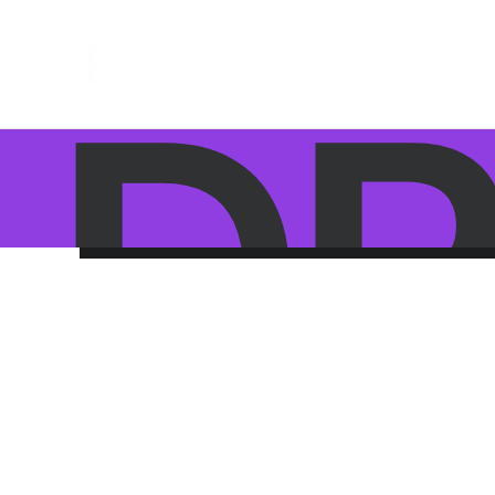
/
DR
Nothing found.